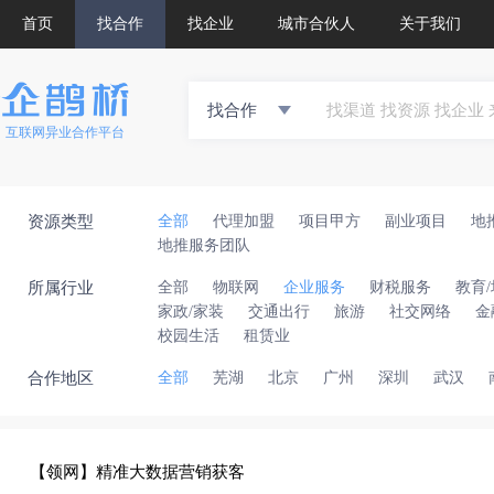
首页
找合作
找企业
城市合伙人
关于我们
找合作
互联网异业合作平台
资源类型
全部
代理加盟
项目甲方
副业项目
地
地推服务团队
所属行业
全部
物联网
企业服务
财税服务
教育
家政/家装
交通出行
旅游
社交网络
金
校园生活
租赁业
合作地区
全部
芜湖
北京
广州
深圳
武汉
【领网】精准大数据营销获客