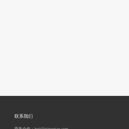
联系我们
商务合作：hejj@qiqueqiao.com