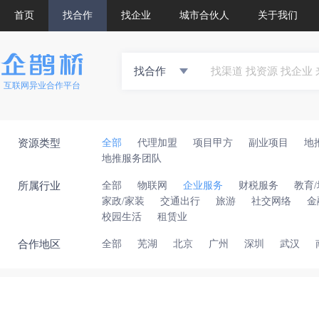
首页
找合作
找企业
城市合伙人
关于我们
找合作
互联网异业合作平台
资源类型
全部
代理加盟
项目甲方
副业项目
地
地推服务团队
所属行业
全部
物联网
企业服务
财税服务
教育
家政/家装
交通出行
旅游
社交网络
金
校园生活
租赁业
合作地区
全部
芜湖
北京
广州
深圳
武汉