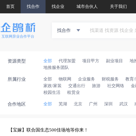
首页
找合作
找企业
城市合伙人
关于我们
找合作
互联网异业合作平台
资源类型
全部
代理加盟
项目甲方
副业项目
地
地推服务团队
所属行业
全部
物联网
企业服务
财税服务
教育
家政/家装
交通出行
旅游
社交网络
金
校园生活
租赁业
合作地区
全部
芜湖
北京
广州
深圳
武汉
【宝嫁】联合国生态500佳场地等你来！