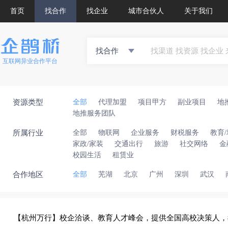
首页
找合作
找企业
城市合伙人
关于我们
找合作
互联网异业合作平台
资源类型
全部
代理加盟
项目甲方
副业项目
地
地推服务团队
所属行业
全部
物联网
企业服务
财税服务
教育
家政/家装
交通出行
旅游
社交网络
金
校园生活
租赁业
合作地区
全部
芜湖
北京
广州
深圳
武汉
【杭州万行】校企洽谈、教育人才峰会，提供全国高校决策人，