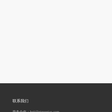
联系我们
商务合作：hejj@qiqueqiao.com