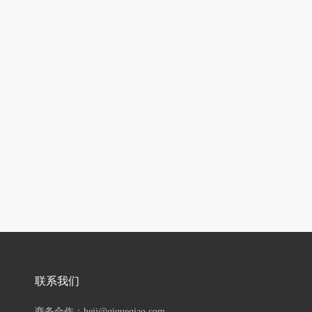
联系我们
商务合作：hejj@qiqueqiao.com