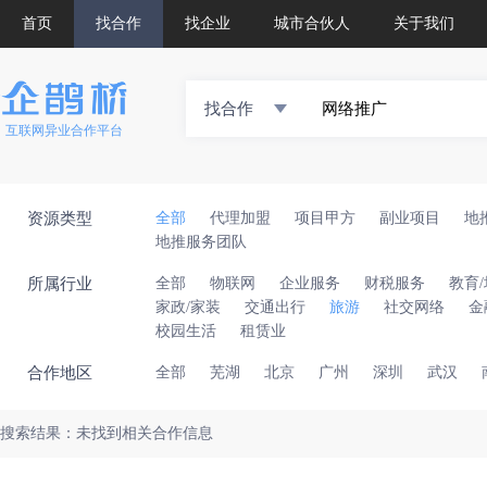
首页
找合作
找企业
城市合伙人
关于我们
找合作
互联网异业合作平台
资源类型
全部
代理加盟
项目甲方
副业项目
地
地推服务团队
所属行业
全部
物联网
企业服务
财税服务
教育
家政/家装
交通出行
旅游
社交网络
金
校园生活
租赁业
合作地区
全部
芜湖
北京
广州
深圳
武汉
搜索结果：未找到相关合作信息