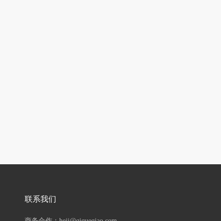
联系我们
商务合作：hejj@qiqueqiao.com