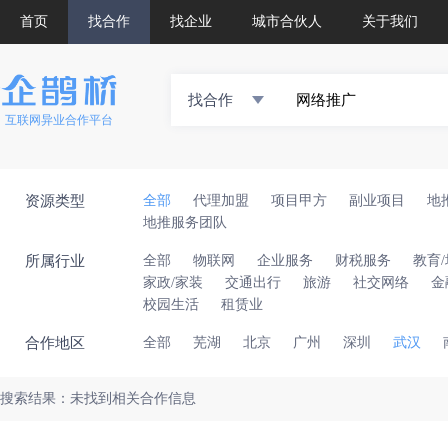
首页
找合作
找企业
城市合伙人
关于我们
找合作
互联网异业合作平台
资源类型
全部
代理加盟
项目甲方
副业项目
地
地推服务团队
所属行业
全部
物联网
企业服务
财税服务
教育
家政/家装
交通出行
旅游
社交网络
金
校园生活
租赁业
合作地区
全部
芜湖
北京
广州
深圳
武汉
搜索结果：未找到相关合作信息