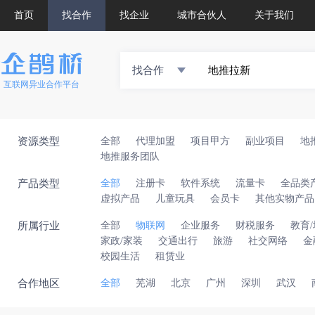
首页
找合作
找企业
城市合伙人
关于我们
找合作
互联网异业合作平台
资源类型
全部
代理加盟
项目甲方
副业项目
地
地推服务团队
产品类型
全部
注册卡
软件系统
流量卡
全品类
虚拟产品
儿童玩具
会员卡
其他实物产品
所属行业
全部
物联网
企业服务
财税服务
教育
家政/家装
交通出行
旅游
社交网络
金
校园生活
租赁业
合作地区
全部
芜湖
北京
广州
深圳
武汉