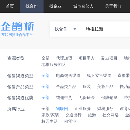
首页
找合作
找企业
城市合伙人
关于我们
找合作
互联网异业合作平台
资源类型
全部
代理加盟
项目甲方
副业项目
地
地推服务团队
销售渠道类型
全部
电商销售渠道
线下零售渠道
直播带
销售产品类型
全部
全品类产品
服装
美妆产品
快消
销售渠道优势
全部
纯佣带货
无保证金
保障销量
带
所属行业
全部
物联网
企业服务
财税服务
教育
家政/家装
交通出行
旅游
社交网络
金
校园生活
租赁业