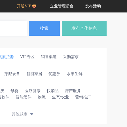
开通VIP
企业管理后台
发布活动
搜索
发布合作信息
优质货源
VIP专区
销售渠道
采购需求
穿戴设备
智能家居
优惠券
水果生鲜
婚庆
母婴
医疗健康
快消品
房产服务
具软件
智能硬件
物流
生态/农业
营销推广
其他城市