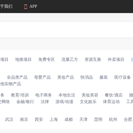
于我们
APP
业项目
地推项目
免费专区
流量乙方
资源互换
外卖项目
卡
全品类产品
母婴产品
美妆产品
快消品
服装
医疗设备
其他实物产品
服务
教育/培训
电子商务
本地生活
美妆美容
餐饮/酒店
交网络
金融/银行
法律
游戏/动漫
文化娱乐
体育运动
工
武汉
南京
西安
上海
成都
天津
昆明
杭州
合肥