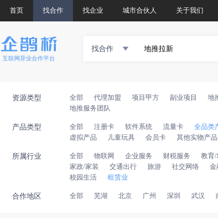
首页
找合作
找企业
城市合伙人
关于我们
找合作
互联网异业合作平台
资源类型
全部
代理加盟
项目甲方
副业项目
地
地推服务团队
产品类型
全部
注册卡
软件系统
流量卡
全品类
虚拟产品
儿童玩具
会员卡
其他实物产品
所属行业
全部
物联网
企业服务
财税服务
教育
家政/家装
交通出行
旅游
社交网络
金
校园生活
租赁业
合作地区
全部
芜湖
北京
广州
深圳
武汉