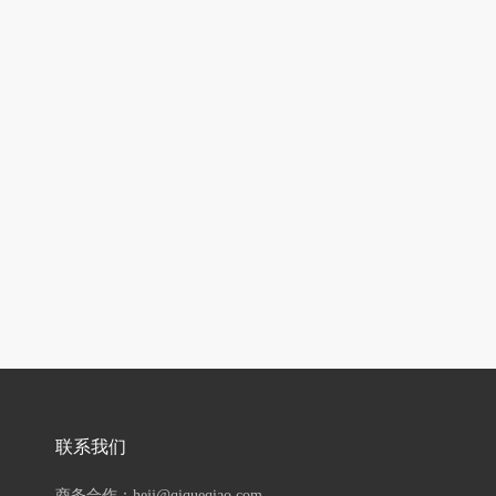
联系我们
商务合作：hejj@qiqueqiao.com