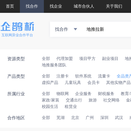
首页
找合作
找企业
城市合伙人
关于我们
找合作
互联网异业合作平台
资源类型
全部
代理加盟
项目甲方
副业项目
地
地推服务团队
产品类型
全部
注册卡
软件系统
流量卡
全品类
虚拟产品
儿童玩具
会员卡
其他实物产品
所属行业
全部
物联网
企业服务
财税服务
教育
家政/家装
交通出行
旅游
社交网络
金
校园生活
租赁业
合作地区
全部
芜湖
北京
广州
深圳
武汉