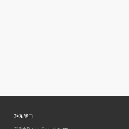
联系我们
商务合作：hejj@qiqueqiao.com