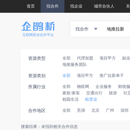
首页
找合作
找企业
城市合伙人
关
找合作
互联网异业合作平台
资源类型
全部
代理加盟
项目甲方
副
地推服务团队
资源类别
全部
项目甲方
推广拉新单子
所属行业
全部
物联网
企业服务
财税
家政/家装
交通出行
旅游
社
校园生活
租赁业
合作地区
全部
芜湖
北京
广州
深圳
搜索结果：未找到相关合作信息