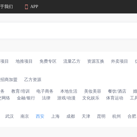
于我们
APP
业项目
地推项目
免费专区
流量乙方
资源互换
外卖项目
招商加盟
乙方资源
服务
教育/培训
电子商务
本地生活
美妆美容
餐饮/酒店
交网络
金融/银行
法律
游戏/动漫
文化娱乐
体育运动
工
武汉
南京
西安
上海
成都
天津
昆明
杭州
合肥