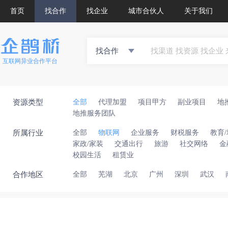
首页
找合作
找企业
城市合伙人
关于我们
找合作
互联网异业合作平台
资源类型
全部
代理加盟
项目甲方
副业项目
地
地推服务团队
所属行业
全部
物联网
企业服务
财税服务
教育
家政/家装
交通出行
旅游
社交网络
金
校园生活
租赁业
合作地区
全部
芜湖
北京
广州
深圳
武汉