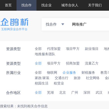
首页
找合作
找企业
城市合伙人
关于我们
找合作
互联网异业合作平台
资源类型
全部
代理加盟
项目甲方
副业项目
地
地推服务团队
资源类型
全部
项目甲方
招商加盟
流量乙方
所属行业
全部
物联网
企业服务
财税服务
教育
家政/家装
交通出行
旅游
社交网络
金
校园生活
租赁业
合作地区
全部
芜湖
北京
广州
深圳
武汉
搜索结果：未找到相关合作信息