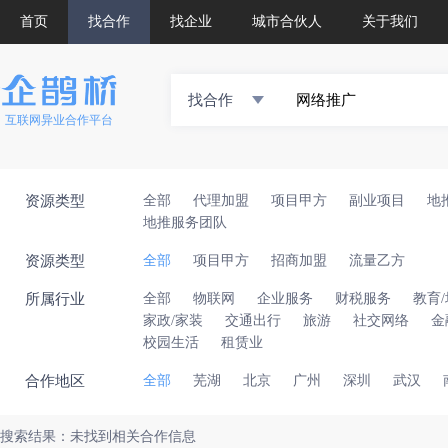
首页
找合作
找企业
城市合伙人
关于我们
找合作
互联网异业合作平台
资源类型
全部
代理加盟
项目甲方
副业项目
地
地推服务团队
资源类型
全部
项目甲方
招商加盟
流量乙方
所属行业
全部
物联网
企业服务
财税服务
教育
家政/家装
交通出行
旅游
社交网络
金
校园生活
租赁业
合作地区
全部
芜湖
北京
广州
深圳
武汉
搜索结果：未找到相关合作信息