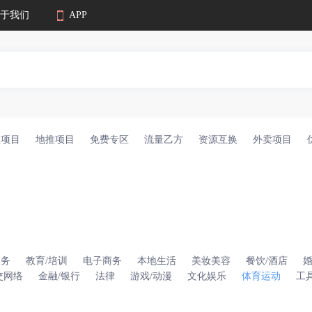
于我们
APP
业项目
地推项目
免费专区
流量乙方
资源互换
外卖项目
服务
教育/培训
电子商务
本地生活
美妆美容
餐饮/酒店
交网络
金融/银行
法律
游戏/动漫
文化娱乐
体育运动
工