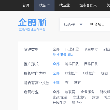
首页
找合作
找企业
城市合伙人
关
找合作
互联网异业合作平台
资源类型
全部
代理加盟
项目甲方
副
地推服务团队
推广形式
全部
地推团队
网推团队
擅长推广类型
全部
B端推广
C端推广
校园
是否有营业执照
全部
有
没有
所属行业
全部
物联网
企业服务
财税
家政/家装
交通出行
旅游
社
校园生活
租赁业