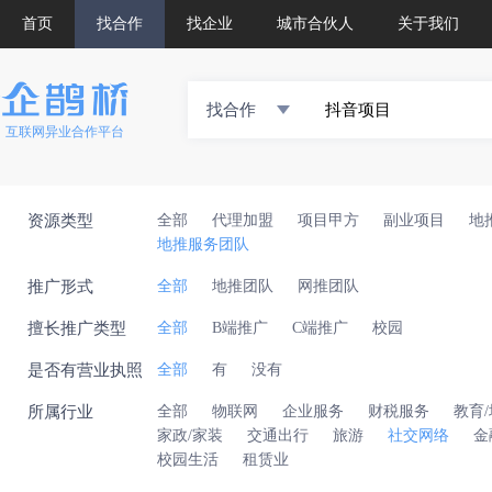
首页
找合作
找企业
城市合伙人
关于我们
找合作
互联网异业合作平台
资源类型
全部
代理加盟
项目甲方
副业项目
地
地推服务团队
推广形式
全部
地推团队
网推团队
擅长推广类型
全部
B端推广
C端推广
校园
是否有营业执照
全部
有
没有
所属行业
全部
物联网
企业服务
财税服务
教育
家政/家装
交通出行
旅游
社交网络
金
校园生活
租赁业