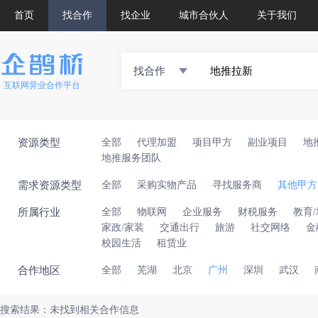
首页
找合作
找企业
城市合伙人
关于我们
找合作
互联网异业合作平台
资源类型
全部
代理加盟
项目甲方
副业项目
地
地推服务团队
需求资源类型
全部
采购实物产品
寻找服务商
其他甲方
所属行业
全部
物联网
企业服务
财税服务
教育
家政/家装
交通出行
旅游
社交网络
金
校园生活
租赁业
合作地区
全部
芜湖
北京
广州
深圳
武汉
搜索结果：未找到相关合作信息