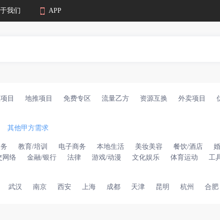
于我们
APP
业项目
地推项目
免费专区
流量乙方
资源互换
外卖项目
其他甲方需求
服务
教育/培训
电子商务
本地生活
美妆美容
餐饮/酒店
交网络
金融/银行
法律
游戏/动漫
文化娱乐
体育运动
工
武汉
南京
西安
上海
成都
天津
昆明
杭州
合肥