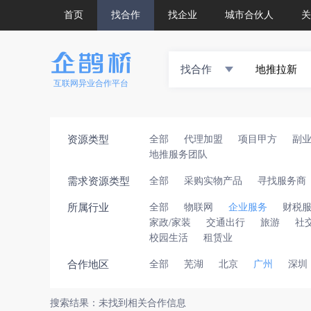
首页
找合作
找企业
城市合伙人
关
找合作
互联网异业合作平台
资源类型
全部
代理加盟
项目甲方
副
地推服务团队
需求资源类型
全部
采购实物产品
寻找服务商
所属行业
全部
物联网
企业服务
财税
家政/家装
交通出行
旅游
社
校园生活
租赁业
合作地区
全部
芜湖
北京
广州
深圳
搜索结果：未找到相关合作信息