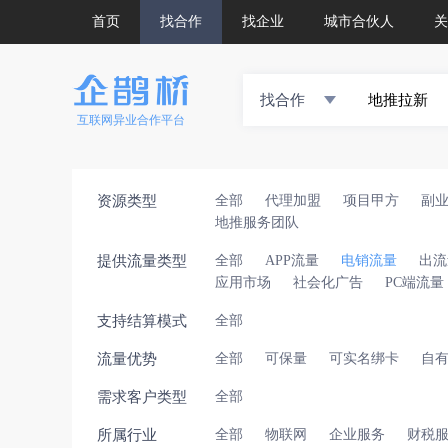
首页
找合作
找企业
城市合伙人
关
找合作
互联网异业合作平台
资源类型
全部
代理加盟
项目甲方
副
地推服务团队
提供流量类型
全部
APP流量
电销流量
出流
应用市场
社会化广告
PC端流量
支持结算模式
全部
流量优势
全部
可保量
可实名绑卡
自
需求客户类型
全部
所属行业
全部
物联网
企业服务
财税