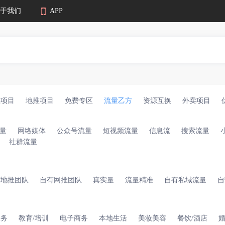
于我们
APP
业项目
地推项目
免费专区
流量乙方
资源互换
外卖项目
量
网络媒体
公众号流量
短视频流量
信息流
搜索流量
社群流量
有地推团队
自有网推团队
真实量
流量精准
自有私域流量
自
服务
教育/培训
电子商务
本地生活
美妆美容
餐饮/酒店