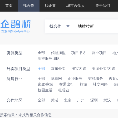
首页
找合作
找企业
城市合伙人
关于我们
找合作
互联网异业合作平台
资源类型
全部
代理加盟
项目甲方
副业项目
地
地推服务团队
外卖项目类型
全部
京东外卖
淘宝闪购
美团外卖/闪购
所属行业
全部
物联网
企业服务
财税服务
教育
家政/家装
交通出行
旅游
社交网络
金
校园生活
租赁业
合作地区
全部
芜湖
北京
广州
深圳
武汉
搜索结果：未找到相关合作信息