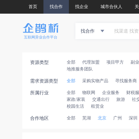
首页
找合作
找企业
城市合伙人
关
找合作
互联网异业合作平台
资源类型
全部
代理加盟
项目甲方
副
地推服务团队
需求资源类型
全部
采购实物产品
寻找服务商
所属行业
全部
物联网
企业服务
财税
家政/家装
交通出行
旅游
社
校园生活
租赁业
合作地区
全部
芜湖
北京
广州
深圳