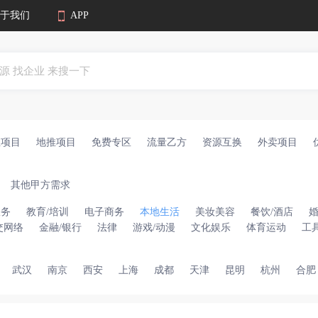
于我们
APP
业项目
地推项目
免费专区
流量乙方
资源互换
外卖项目
其他甲方需求
服务
教育/培训
电子商务
本地生活
美妆美容
餐饮/酒店
交网络
金融/银行
法律
游戏/动漫
文化娱乐
体育运动
工
武汉
南京
西安
上海
成都
天津
昆明
杭州
合肥