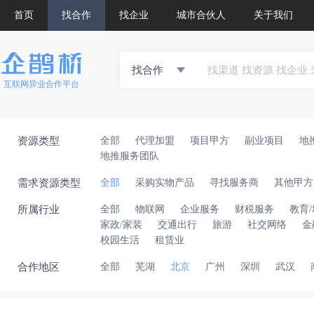
首页
找合作
找企业
城市合伙人
关于我们
找合作
互联网异业合作平台
资源类型
全部
代理加盟
项目甲方
副业项目
地
地推服务团队
需求资源类型
全部
采购实物产品
寻找服务商
其他甲方
所属行业
全部
物联网
企业服务
财税服务
教育
家政/家装
交通出行
旅游
社交网络
金
校园生活
租赁业
合作地区
全部
芜湖
北京
广州
深圳
武汉