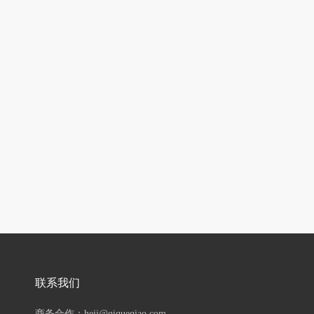
联系我们
商务合作：hejj@qiqueqiao.com