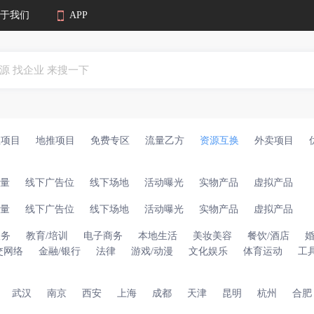
于我们
APP
业项目
地推项目
免费专区
流量乙方
资源互换
外卖项目
量
线下广告位
线下场地
活动曝光
实物产品
虚拟产品
量
线下广告位
线下场地
活动曝光
实物产品
虚拟产品
服务
教育/培训
电子商务
本地生活
美妆美容
餐饮/酒店
交网络
金融/银行
法律
游戏/动漫
文化娱乐
体育运动
工
武汉
南京
西安
上海
成都
天津
昆明
杭州
合肥