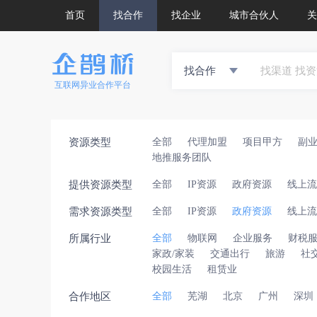
首页
找合作
找企业
城市合伙人
关
找合作
互联网异业合作平台
资源类型
全部
代理加盟
项目甲方
副
地推服务团队
提供资源类型
全部
IP资源
政府资源
线上流
需求资源类型
全部
IP资源
政府资源
线上流
所属行业
全部
物联网
企业服务
财税
家政/家装
交通出行
旅游
社
校园生活
租赁业
合作地区
全部
芜湖
北京
广州
深圳