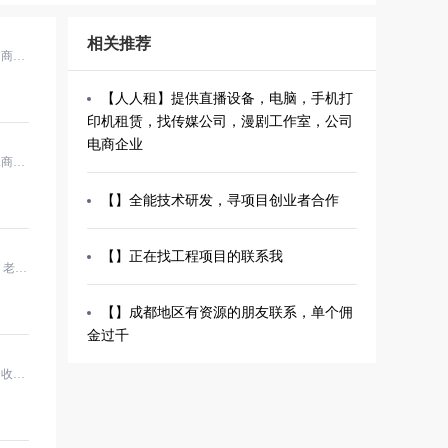
相关推荐
· 先学习后付费招商经理
【人人租】提供直播设备，电脑，手机打
印机租赁，找传媒公司，漫剧工作室，公司
电商企业
· 蓝旗亲子游泳商务BD经理
【】全能技术研发，寻项目创业者合作
【】正在找工程项目的联系我
· undefined老板 老板 股东 股东
【】成都地区有资源的朋友联系，单个佣
金过千
· 收物宝旧衣服回收渠道总监