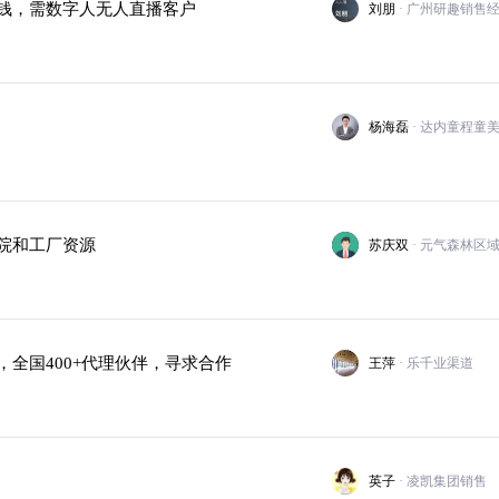
钱，需数字人无人直播客户
刘朋
· 广州研趣销售
杨海磊
院和工厂资源
苏庆双
· 元气森林区
全国400+代理伙伴，寻求合作
王萍
· 乐千业渠道
英子
· 凌凯集团销售