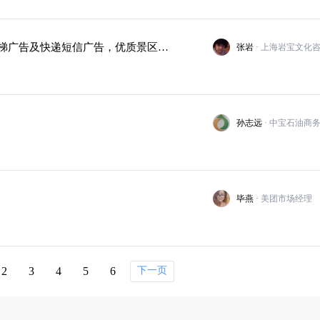
【上海岩宝文化咨询有限公司】景区门票置换全国电梯广告及快递短信广告，优质景区有现金置换。
张岩
孙志远
· 中宝石油商
毕燕
· 美团市场经理
2
3
4
5
6
下一页