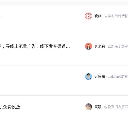
。
晓婷
【蓝旗亲子游泳】提供蓝旗580元亲子游泳体验优惠券，寻线上流量广告，线下发卷渠道合作
萧米莉
尹家知
机免费投放
黄颖