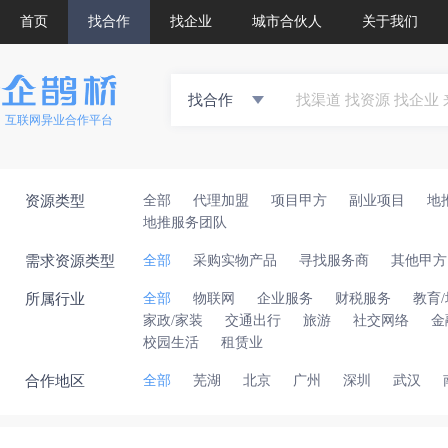
首页
找合作
找企业
城市合伙人
关于我们
找合作
互联网异业合作平台
资源类型
全部
代理加盟
项目甲方
副业项目
地
地推服务团队
需求资源类型
全部
采购实物产品
寻找服务商
其他甲方
所属行业
全部
物联网
企业服务
财税服务
教育
家政/家装
交通出行
旅游
社交网络
金
校园生活
租赁业
合作地区
全部
芜湖
北京
广州
深圳
武汉