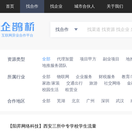
首页
找合作
找企业
城市合伙人
关于我们
找合作
互联网异业合作平台
资源类型
全部
代理加盟
项目甲方
副业项目
地
地推服务团队
所属行业
全部
物联网
企业服务
财税服务
教育
家政/家装
交通出行
旅游
社交网络
金
校园生活
租赁业
合作地区
全部
芜湖
北京
广州
深圳
武汉
【阳昇网络科技】西安三所中专学校学生流量