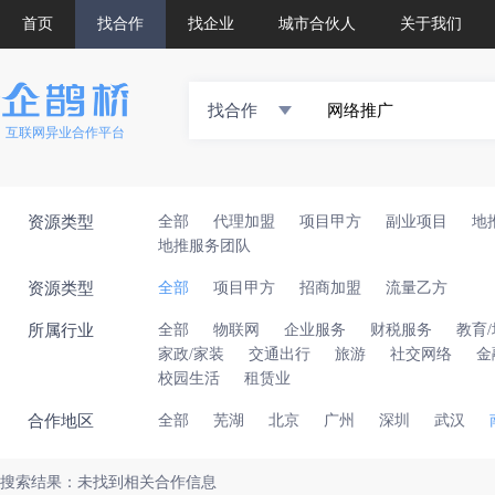
首页
找合作
找企业
城市合伙人
关于我们
找合作
互联网异业合作平台
资源类型
全部
代理加盟
项目甲方
副业项目
地
地推服务团队
资源类型
全部
项目甲方
招商加盟
流量乙方
所属行业
全部
物联网
企业服务
财税服务
教育
家政/家装
交通出行
旅游
社交网络
金
校园生活
租赁业
合作地区
全部
芜湖
北京
广州
深圳
武汉
搜索结果：未找到相关合作信息