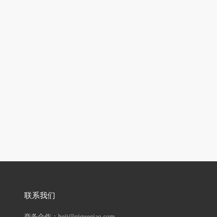
联系我们
商务合作：hejj@qiqueqiao.com