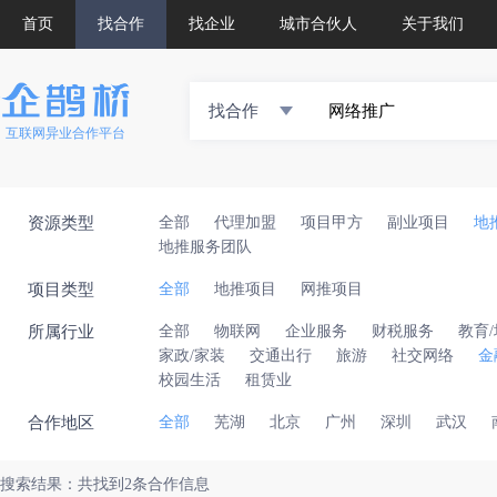
首页
找合作
找企业
城市合伙人
关于我们
找合作
互联网异业合作平台
资源类型
全部
代理加盟
项目甲方
副业项目
地
地推服务团队
项目类型
全部
地推项目
网推项目
所属行业
全部
物联网
企业服务
财税服务
教育
家政/家装
交通出行
旅游
社交网络
金
校园生活
租赁业
合作地区
全部
芜湖
北京
广州
深圳
武汉
搜索结果：共找到2条合作信息