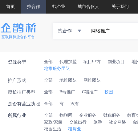
首页
找合作
找企业
城市合伙人
关于我们
找合作
互联网异业合作平台
资源类型
全部
代理加盟
项目甲方
副业项目
地
地推服务团队
推广形式
全部
地推团队
网推团队
擅长推广类型
全部
B端推广
C端推广
校园
是否有营业执照
全部
有
没有
所属行业
全部
物联网
企业服务
财税服务
教育
家政/家装
交通出行
旅游
社交网络
金
校园生活
租赁业