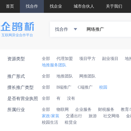
首页
找合作
找企业
城市合伙人
关于我们
找合作
互联网异业合作平台
资源类型
全部
代理加盟
项目甲方
副业项目
地
地推服务团队
推广形式
全部
地推团队
网推团队
擅长推广类型
全部
B端推广
C端推广
校园
是否有营业执照
全部
有
没有
所属行业
全部
物联网
企业服务
财税服务
教育
家政/家装
交通出行
旅游
社交网络
金
校园生活
租赁业