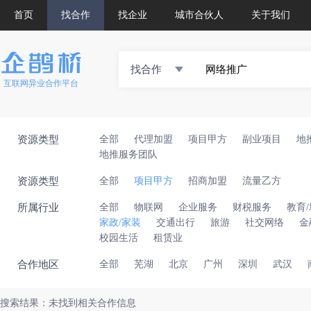
首页
找合作
找企业
城市合伙人
关于我们
找合作
互联网异业合作平台
资源类型
全部
代理加盟
项目甲方
副业项目
地
地推服务团队
资源类型
全部
项目甲方
招商加盟
流量乙方
所属行业
全部
物联网
企业服务
财税服务
教育
家政/家装
交通出行
旅游
社交网络
金
校园生活
租赁业
合作地区
全部
芜湖
北京
广州
深圳
武汉
搜索结果：未找到相关合作信息