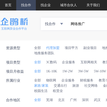
首页
找合作
找企业
城市合伙人
关于我们
找合作
互联网异业合作平台
资源类型
全部
代理加盟
项目甲方
副业项目
地
地推服务团队
项目类型
全部
3C数码
企业服务
互联网相关
教
项目月收益
全部
1K-10K
1W-2W
3W-5W
5W-10W
所属行业
全部
物联网
企业服务
财税服务
教育
家政/家装
交通出行
旅游
社交网络
金
校园生活
租赁业
合作地区
全部
芜湖
北京
广州
深圳
武汉