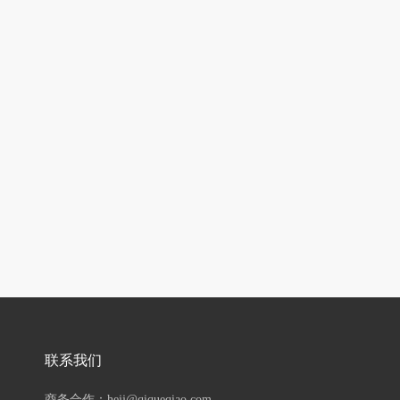
联系我们
商务合作：hejj@qiqueqiao.com