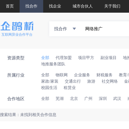
首页
找合作
找企业
城市合伙人
关于我们
找合作
互联网异业合作平台
资源类型
全部
代理加盟
项目甲方
副业项目
地
地推服务团队
所属行业
全部
物联网
企业服务
财税服务
教育
家政/家装
交通出行
旅游
社交网络
金
校园生活
租赁业
合作地区
全部
芜湖
北京
广州
深圳
武汉
搜索结果：未找到相关合作信息