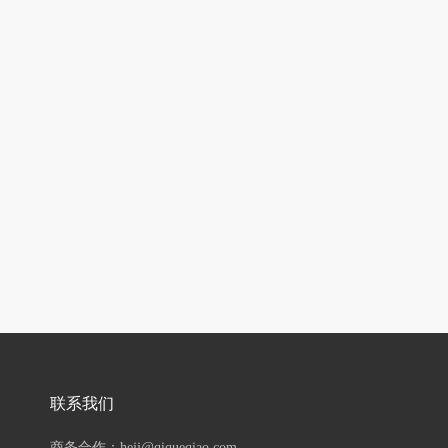
联系我们
商务合作：hejj@qiqueqiao.com