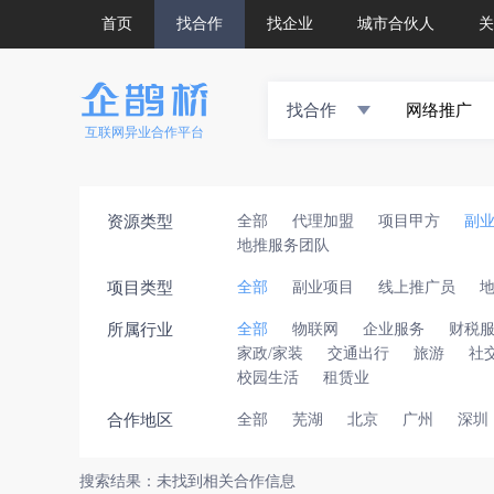
首页
找合作
找企业
城市合伙人
关
找合作
互联网异业合作平台
资源类型
全部
代理加盟
项目甲方
副
地推服务团队
项目类型
全部
副业项目
线上推广员
所属行业
全部
物联网
企业服务
财税
家政/家装
交通出行
旅游
社
校园生活
租赁业
合作地区
全部
芜湖
北京
广州
深圳
搜索结果：未找到相关合作信息