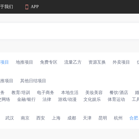
于我们
APP
业项目
地推项目
免费专区
流量乙方
资源互换
外卖项目
地推项目
其他日结项目
服务
教育/培训
电子商务
本地生活
美妆美容
餐饮/酒店
交网络
金融/银行
法律
游戏/动漫
文化娱乐
体育运动
工
武汉
南京
西安
上海
成都
天津
昆明
杭州
合肥