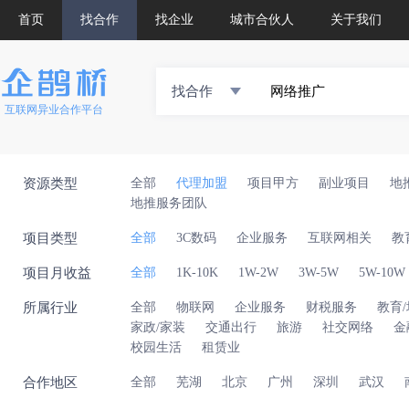
首页
找合作
找企业
城市合伙人
关于我们
找合作
互联网异业合作平台
资源类型
全部
代理加盟
项目甲方
副业项目
地
地推服务团队
项目类型
全部
3C数码
企业服务
互联网相关
教
项目月收益
全部
1K-10K
1W-2W
3W-5W
5W-10W
所属行业
全部
物联网
企业服务
财税服务
教育
家政/家装
交通出行
旅游
社交网络
金
校园生活
租赁业
合作地区
全部
芜湖
北京
广州
深圳
武汉