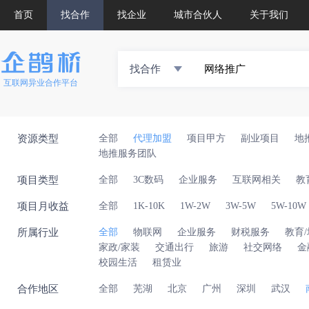
首页
找合作
找企业
城市合伙人
关于我们
找合作
互联网异业合作平台
资源类型
全部
代理加盟
项目甲方
副业项目
地
地推服务团队
项目类型
全部
3C数码
企业服务
互联网相关
教
项目月收益
全部
1K-10K
1W-2W
3W-5W
5W-10W
所属行业
全部
物联网
企业服务
财税服务
教育
家政/家装
交通出行
旅游
社交网络
金
校园生活
租赁业
合作地区
全部
芜湖
北京
广州
深圳
武汉