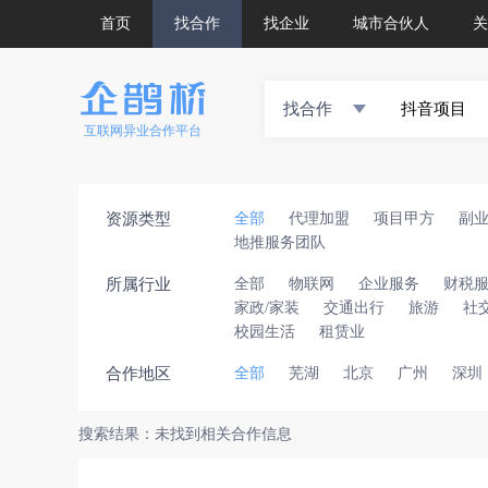
首页
找合作
找企业
城市合伙人
关
找合作
互联网异业合作平台
资源类型
全部
代理加盟
项目甲方
副
地推服务团队
所属行业
全部
物联网
企业服务
财税
家政/家装
交通出行
旅游
社
校园生活
租赁业
合作地区
全部
芜湖
北京
广州
深圳
搜索结果：未找到相关合作信息