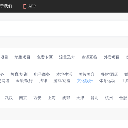
于我们
APP
业项目
地推项目
免费专区
流量乙方
资源互换
外卖项目
服务
教育/培训
电子商务
本地生活
美妆美容
餐饮/酒店
交网络
金融/银行
法律
游戏/动漫
文化娱乐
体育运动
工
武汉
南京
西安
上海
成都
天津
昆明
杭州
合肥