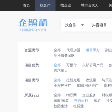
首页
找合作
找企业
城市合伙人
关
找合作
互联网异业合作平台
资源类型
全部
代理加盟
项目甲方
副
地推服务团队
项目优势
全部
可预付
头部公司产品
需求量大
项目类型
全部
拉新充场
收流量
纯关
小程序推广
H5或网站推广
课程
所属行业
全部
物联网
企业服务
财税
家政/家装
交通出行
旅游
社
校园生活
租赁业