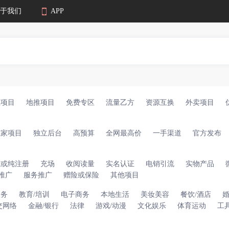
于我们
APP
业项目
地推项目
免费专区
流量乙方
资源互换
外卖项目
独家项目
独立后台
高预算
全网最高价
一手渠道
官方发布
注或纯注册
充场
收阅读量
实名认证
电销引流
实物产品
推广
服务推广
赠险或保险
其他项目
服务
教育/培训
电子商务
本地生活
美妆美容
餐饮/酒店
交网络
金融/银行
法律
游戏/动漫
文化娱乐
体育运动
工