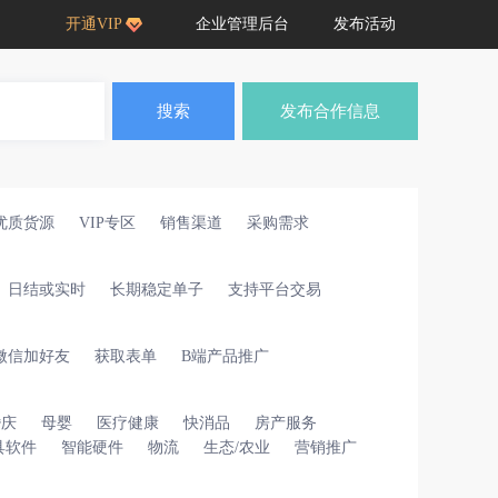
开通VIP
企业管理后台
发布活动
搜索
发布合作信息
优质货源
VIP专区
销售渠道
采购需求
日结或实时
长期稳定单子
支持平台交易
微信加好友
获取表单
B端产品推广
婚庆
母婴
医疗健康
快消品
房产服务
具软件
智能硬件
物流
生态/农业
营销推广