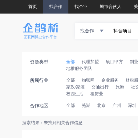
首页
找合作
找企业
城市合伙人
关
找合作
互联网异业合作平台
资源类型
全部
代理加盟
项目甲方
副
地推服务团队
所属行业
全部
物联网
企业服务
财税
家政/家装
交通出行
旅游
社
校园生活
租赁业
合作地区
全部
芜湖
北京
广州
深圳
搜索结果：未找到相关合作信息