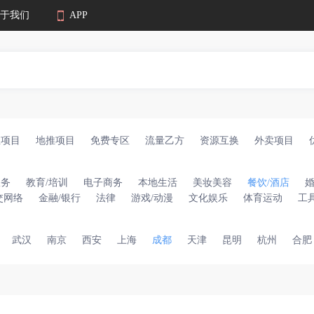
于我们
APP
业项目
地推项目
免费专区
流量乙方
资源互换
外卖项目
服务
教育/培训
电子商务
本地生活
美妆美容
餐饮/酒店
交网络
金融/银行
法律
游戏/动漫
文化娱乐
体育运动
工
武汉
南京
西安
上海
成都
天津
昆明
杭州
合肥