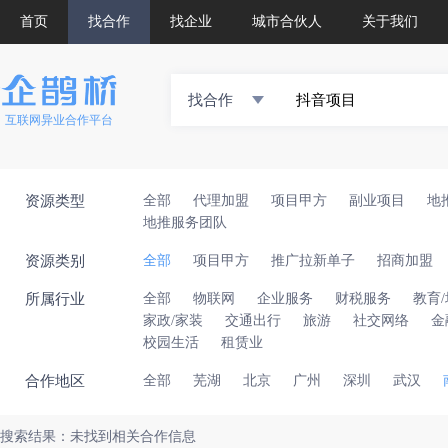
首页
找合作
找企业
城市合伙人
关于我们
找合作
互联网异业合作平台
资源类型
全部
代理加盟
项目甲方
副业项目
地
地推服务团队
资源类别
全部
项目甲方
推广拉新单子
招商加盟
所属行业
全部
物联网
企业服务
财税服务
教育
家政/家装
交通出行
旅游
社交网络
金
校园生活
租赁业
合作地区
全部
芜湖
北京
广州
深圳
武汉
搜索结果：未找到相关合作信息