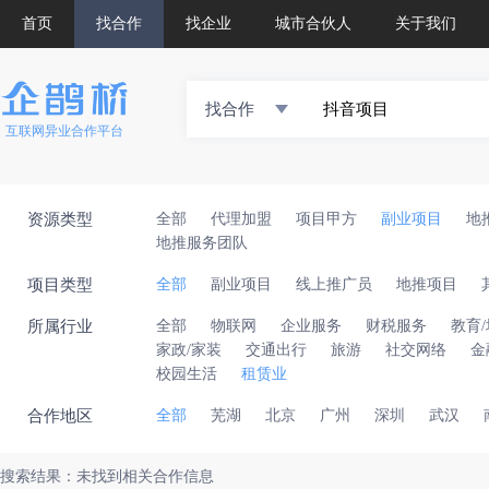
首页
找合作
找企业
城市合伙人
关于我们
找合作
互联网异业合作平台
资源类型
全部
代理加盟
项目甲方
副业项目
地
地推服务团队
项目类型
全部
副业项目
线上推广员
地推项目
所属行业
全部
物联网
企业服务
财税服务
教育
家政/家装
交通出行
旅游
社交网络
金
校园生活
租赁业
合作地区
全部
芜湖
北京
广州
深圳
武汉
搜索结果：未找到相关合作信息