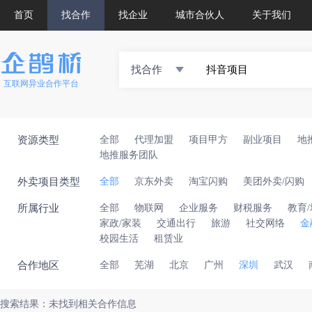
首页
找合作
找企业
城市合伙人
关于我们
找合作
互联网异业合作平台
资源类型
全部
代理加盟
项目甲方
副业项目
地
地推服务团队
外卖项目类型
全部
京东外卖
淘宝闪购
美团外卖/闪购
所属行业
全部
物联网
企业服务
财税服务
教育
家政/家装
交通出行
旅游
社交网络
金
校园生活
租赁业
合作地区
全部
芜湖
北京
广州
深圳
武汉
搜索结果：未找到相关合作信息