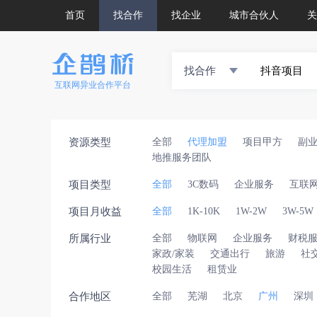
首页
找合作
找企业
城市合伙人
关
找合作
互联网异业合作平台
资源类型
全部
代理加盟
项目甲方
副
地推服务团队
项目类型
全部
3C数码
企业服务
互联
项目月收益
全部
1K-10K
1W-2W
3W-5W
所属行业
全部
物联网
企业服务
财税
家政/家装
交通出行
旅游
社
校园生活
租赁业
合作地区
全部
芜湖
北京
广州
深圳