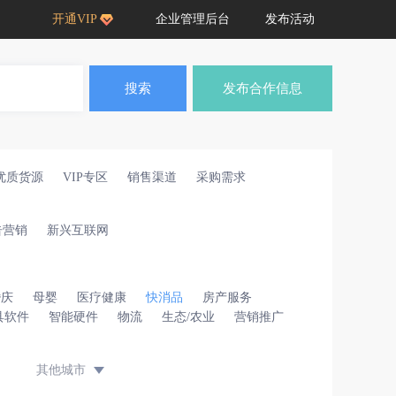
开通VIP
企业管理后台
发布活动
搜索
发布合作信息
优质货源
VIP专区
销售渠道
采购需求
告营销
新兴互联网
婚庆
母婴
医疗健康
快消品
房产服务
具软件
智能硬件
物流
生态/农业
营销推广
其他城市