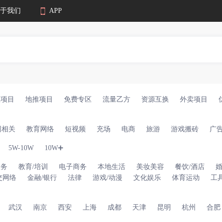
于我们
APP
业项目
地推项目
免费专区
流量乙方
资源互换
外卖项目
网相关
教育网络
短视频
充场
电商
旅游
游戏搬砖
广
5W-10W
10W➕
服务
教育/培训
电子商务
本地生活
美妆美容
餐饮/酒店
交网络
金融/银行
法律
游戏/动漫
文化娱乐
体育运动
工
武汉
南京
西安
上海
成都
天津
昆明
杭州
合肥