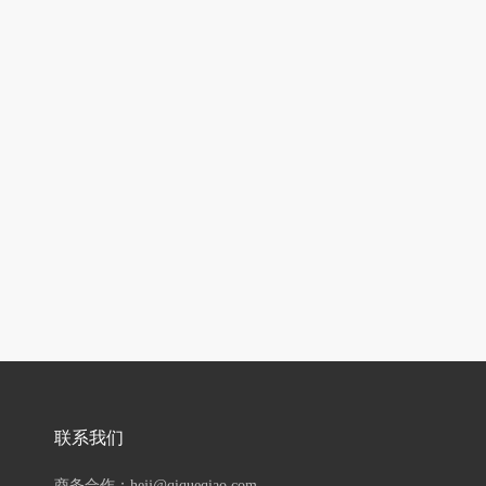
联系我们
商务合作：hejj@qiqueqiao.com