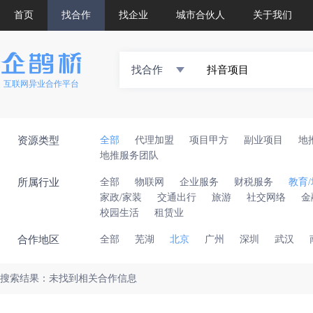
首页
找合作
找企业
城市合伙人
关于我们
找合作
互联网异业合作平台
资源类型
全部
代理加盟
项目甲方
副业项目
地
地推服务团队
所属行业
全部
物联网
企业服务
财税服务
教育
家政/家装
交通出行
旅游
社交网络
金
校园生活
租赁业
合作地区
全部
芜湖
北京
广州
深圳
武汉
搜索结果：未找到相关合作信息