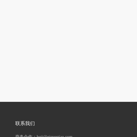
联系我们
商务合作：hejj@qiqueqiao.com