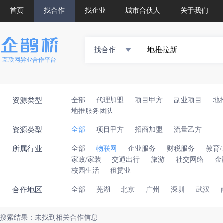
首页
找合作
找企业
城市合伙人
关于我们
找合作
互联网异业合作平台
资源类型
全部
代理加盟
项目甲方
副业项目
地
地推服务团队
资源类型
全部
项目甲方
招商加盟
流量乙方
所属行业
全部
物联网
企业服务
财税服务
教育
家政/家装
交通出行
旅游
社交网络
金
校园生活
租赁业
合作地区
全部
芜湖
北京
广州
深圳
武汉
搜索结果：未找到相关合作信息