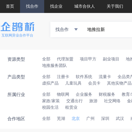
首页
找合作
找企业
城市合伙人
关于我们
找合作
互联网异业合作平台
资源类型
全部
代理加盟
项目甲方
副业项目
地
地推服务团队
产品类型
全部
注册卡
软件系统
流量卡
全品类
虚拟产品
儿童玩具
会员卡
其他实物产品
所属行业
全部
物联网
企业服务
财税服务
教育
家政/家装
交通出行
旅游
社交网络
金
校园生活
租赁业
合作地区
全部
芜湖
北京
广州
深圳
武汉