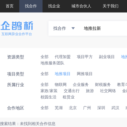
首页
找合作
找企业
城市合伙人
关于我们
找合作
互联网异业合作平台
资源类型
全部
代理加盟
项目甲方
副业项目
地
地推服务团队
项目类型
全部
地推项目
网推项目
所属行业
全部
物联网
企业服务
财税服务
教育
家政/家装
交通出行
旅游
社交网络
金
校园生活
租赁业
合作地区
全部
芜湖
北京
广州
深圳
武汉
搜索结果：未找到相关合作信息