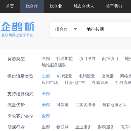
首页
找合作
找企业
城市合伙人
关于我们
找合作
互联网异业合作平台
资源类型
全部
代理加盟
项目甲方
副业项目
地
地推服务团队
提供流量类型
全部
APP流量
电销流量
出流量
网络
应用市场
社会化广告
PC端流量
社群流
支持结算模式
全部
流量优势
全部
可保量
可实名绑卡
自有地推团队
需求客户类型
全部
所属行业
全部
物联网
企业服务
财税服务
教育