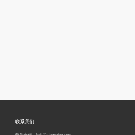
联系我们
商务合作：hejj@qiqueqiao.com